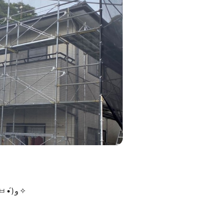
今日も、元気に丁寧に(๑•̀ㅂ•́)و✧