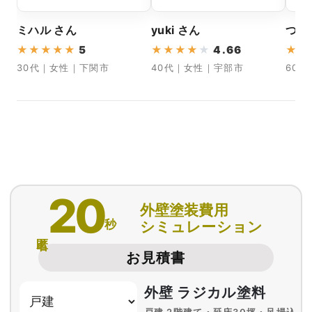
ミハル さん
yuki さん
つゆ
★
★
★
★
★
5
★
★
★
★
★
4.66
★
★
30代｜女性｜下関市
40代｜女性｜宇部市
60
20
外壁塗装費用
秒
シミュレーション
匿名
お見積書
外壁 ラジカル塗料