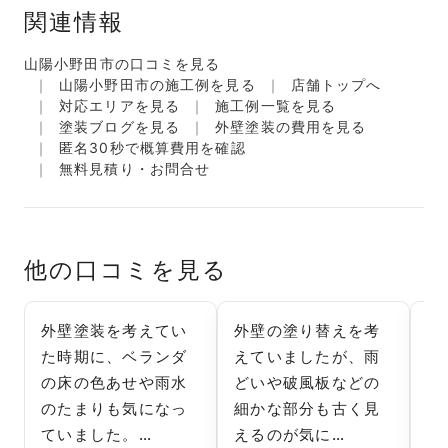
関連情報
山陽小野田市の口コミを見る
山陽小野田市の施工例を見る
店舗トップへ
対応エリアを見る
施工例一覧を見る
塗装ブログを見る
外壁塗装の費用を見る
匿名30秒で概算費用を確認
無料見積り・お問合せ
他の口コミを見る
外壁塗装を考えてい
外壁の塗り替えを考
前
た時期に、ベランダ
えていましたが、雨
塗
の床の色あせや雨水
どいや破風板などの
数
のたまりも気になっ
細かな部分も古く見
や
ていました。…
えるのが気に…
目