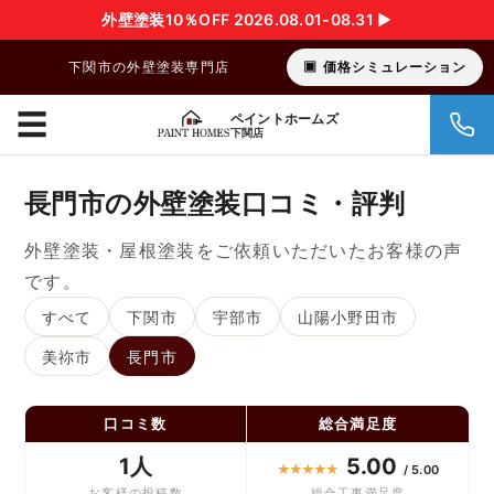
外壁塗装10％OFF 2026.08.01-08.31 ▶︎
下関市の外壁塗装専門店
価格シミュレーション
☰
ペイントホームズ
下関店
長門市の外壁塗装口コミ・評判
外壁塗装・屋根塗装をご依頼いただいたお客様の声
です。
すべて
下関市
宇部市
山陽小野田市
美祢市
長門市
口コミ数
総合満足度
1人
5.00
★
★
★
★
★
/ 5.00
お客様の投稿数
総合工事満足度