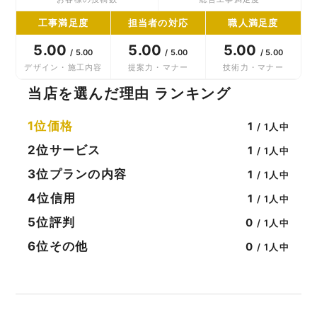
工事満足度
担当者の対応
職人満足度
5.00
5.00
5.00
/ 5.00
/ 5.00
/ 5.00
デザイン・施工内容
提案力・マナー
技術力・マナー
当店を選んだ理由 ランキング
1位
価格
1
/ 1人中
2位
サービス
1
/ 1人中
3位
プランの内容
1
/ 1人中
4位
信用
1
/ 1人中
5位
評判
0
/ 1人中
6位
その他
0
/ 1人中