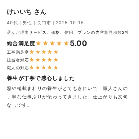
けいいち さん
40代｜男性｜長門市｜2025-10-15
選んだ理由
サービス、価格、信用、プランの内容
相見積数
2社
5.00
★
★
★
★
★
総合満足度
★
★
★
★
★
工事満足度
★
★
★
★
★
担当者対応
★
★
★
★
★
職人の対応
養生が丁寧で感心しました
窓や植栽まわりの養生がとてもきれいで、職人さんの
丁寧な仕事ぶりが伝わってきました。仕上がりも文句
なしです。